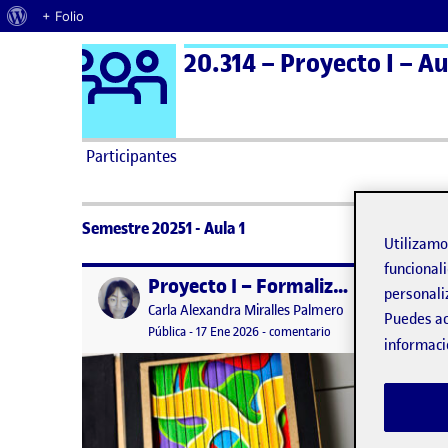
Acerca de WordPress
+ Folio
Logo Ágora
20.314 – Proyecto I – Au
Saltar al contenido
Participantes
Semestre 20251 - Aula 1
Utilizam
funcionali
Proyecto I – Formalización de proyecto
Publicado por
Publicad
personali
Publicado por
Carla Alexandra Miralles Palmero
Puedes ac
Visibilidad:
Fecha de publicación
29 enero, 2026 9:44 am
en Proyecto I – Forma
Pública
-
17 Ene 2026
-
comentario
informaci
Terra V
Segrell
2026 Di
composic
en prime