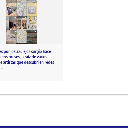
és por los azulejos surgió hace
nos meses, a raíz de varios
e artistas que descubrí en redes
.…
a