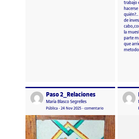
trabajo
hacerse
quién?..
de inves
cabo,co
la muest
parte má
que arri
metodo
Paso 2_Relaciones
Publicado por
Publicad
Publicado por
Maria Blasco Segrelles
Visibilidad:
Fecha de publicación
en Paso 2_Relaciones
Pública
-
24 Nov 2025
-
comentario