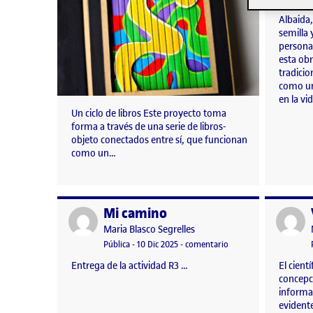
nace. El
Albaida
semilla 
personal
esta ob
tradicio
como un
en la v
Un ciclo de libros Este proyecto toma
forma a través de una serie de libros-
objeto conectados entre sí, que funcionan
como un…
Mi camino
Publicado por
Publicad
Publicado por
Maria Blasco Segrelles
Visibilidad:
Fecha de publicación
en Mi camino
Pública
-
10 Dic 2025
-
comentario
Entrega de la actividad R3 …
El cient
concepc
informa
evidente