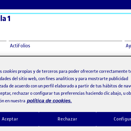
la 1
ActiFolios
Ay
os
cookies
propias y de terceros para poder ofrecerte correctamente t
dades del sitio web, con fines analíticos y para mostrarte publicidad
PRÁCTICA-TERRA VIVA
ESPEJO
o por
Publicado por
zada de acuerdo con un perfil elaborado a partir de tus hábitos de na
Publicado por
Publicado por
Maria Blasco Segrelles
Maria Blasco Segrelles
eptar, rechazar o configurar tus preferencias haciendo clic abajo, u 
lización de proyecto
Visibilidad:
Fecha de publicación
17 enero, 2026 11:29 am
en PRÁCTICA-TERRA VIVA
Visibilidad:
Fecha de publicació
26 dicie
Pública
-
17 Ene 2026
-
comentario
Pública
-
26 Dic 2025
-
3 come
ón en nuestra
política de cookies.
iva VIDEO Autora: Maria Blasco
es Titulo: TERRA VIVA Fecha: enero
mensiones: 20x20cm,
Aceptar
Rechazar
Configu
ión de azulejos Mi obra se dirige,
r lugar, a la comunidad de la que