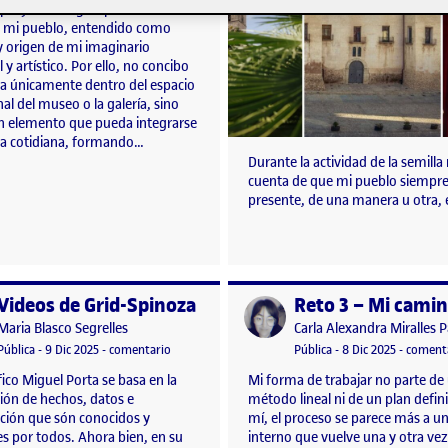
 proyecto surge a partir de
, mi pueblo, entendido como
y origen de mi imaginario
 y artístico. Por ello, no concibo
ra únicamente dentro del espacio
nal del museo o la galería, sino
 elemento que pueda integrarse
ida cotidiana, formando…
Durante la actividad de la semilla
cuenta de que mi pueblo siempre
presente, de una manera u otra,
Videos de Grid-Spinoza
o por
Publicado por
Publicado por
Publicado por
Maria Blasco Segrelles
Carla Alexandra Miralles 
Visibilidad:
Fecha de publicación
en Videos de Grid-Spinoza
Visibilidad:
Fecha de publicació
Pública
-
9 Dic 2025
-
comentario
Pública
-
8 Dic 2025
-
coment
ífico Miguel Porta se basa en la
Mi forma de trabajar no parte de
ión de hechos, datos e
método lineal ni de un plan defin
ción que són conocidos y
mí, el proceso se parece más a un
s por todos. Ahora bien, en su
interno que vuelve una y otra ve