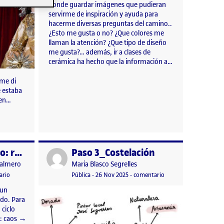
donde guardar imágenes que pudieran
servirme de inspiración y ayuda para
hacerme diversas preguntas del camino..
¿Esto me gusta o no? ¿Que colores me
llaman la atención? ¿Que tipo de diseño
me gusta?… además, ir a clases de
cerámica ha hecho que la información a…
 me di
 estaba
 en…
Reto 3 – Mi camino: reflexión metodológica.
Paso 3_Costelación
Publicado por
Publicado por
Palmero
Maria Blasco Segrelles
n
en Reto 3 – Mi camino: reflexión metodológica.
Visibilidad:
Fecha de publicación
en Paso 3_Costelación
ario
Pública
-
26 Nov 2025
-
comentario
 un
ido. Para
 ciclo
z: caos →