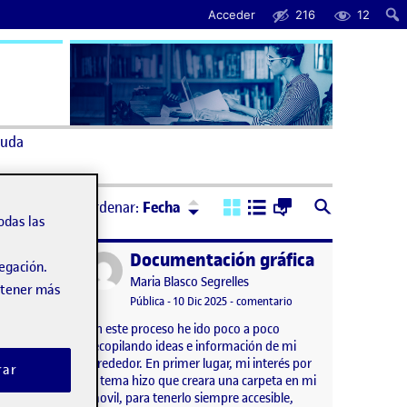
Acceder
216
12
uda
Ordenar:
Descendente
Ordenar:
Fecha
odas las
Documentación gráfica
Publicado por
vegación.
Publicado por
Maria Blasco Segrelles
obtener más
n
mbre, 2025 9:18 am
en ESPEJO
Visibilidad:
Fecha de publicación
en Documentación gráf
ntarios
Pública
-
10 Dic 2025
-
comentario
En este proceso he ido poco a poco
recopilando ideas e información de mi
alrededor. En primer lugar, mi interés por
rar
el tema hizo que creara una carpeta en mi
movil, para tenerlo siempre accesible,