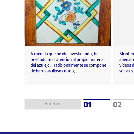
A medida que he ido investigando, he
Mi inter
prestado más atención al propio material
apenas u
del azulejo. Tradicionalmente se compone
vídeos d
de barro arcilloso cocido,…
sociales
Página
Págin
01
02
Anterior