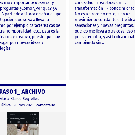
 es muy importante observar y
curiosidad → exploración →
 preguntas ¿Cómo?¿Por qué? ¿A
transformación → conocimiento
 A partir de ahí toca diseñar el tipo
No es un camino recto, sino un
tigación que se va a llevar a
movimiento constante entre idea
mo por ejemplo características de
sensaciones y nuevas preguntas.
ra, temporalidad, etc.. Esta es la
que leo me lleva a otra cosa, eso
s loca y creativa, puesto que hay
pensar en otra, y así la idea inicial
esgar por nuevas ideas y
cambiando sin…
logías…
PASO 1_ ARCHIVO
o por
Publicado por
Maria Blasco Segrelles
Visibilidad:
Fecha de publicación
en PASO 1_ ARCHIVO
Pública
-
20 Nov 2025
-
comentario